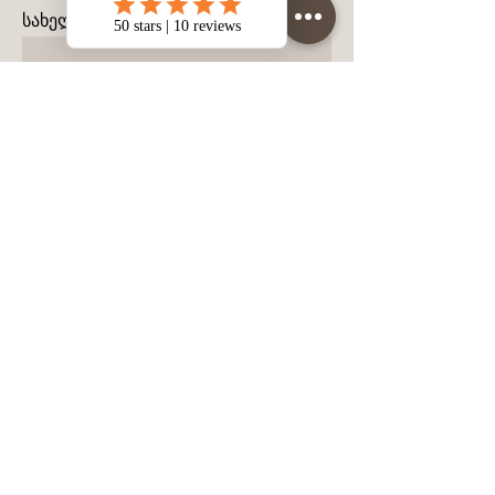
სახელი
გვარი
მობილურის ნომერი
შეტყობინება
დატოვეთ შეტყობინება