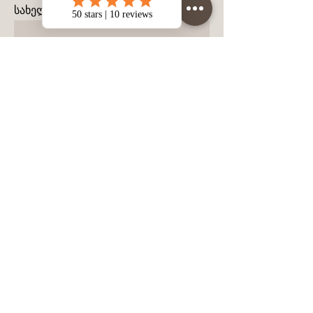
სახელი
გვარი
მობილურის ნომერი
შეტყობინება
დატოვეთ შეტყობინება