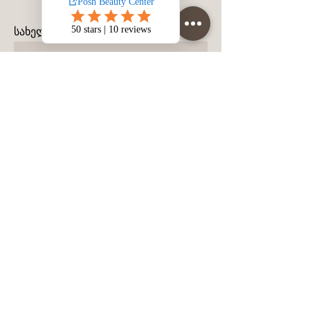
სახელი
გვარი
მობილურის ნომერი
შეტყობინება
დატოვეთ შეტყობინება