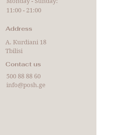
Monday - Sunday:
11:00 - 21:00
Address
A. Kurdiani 18
Tbilisi
Contact us
500 88 88 60
info@posh.ge