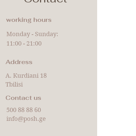
working hours
Monday - Sunday:
11:00 - 21:00
Address
A. Kurdiani 18
Tbilisi
Contact us
500 88 88 60
info@posh.ge